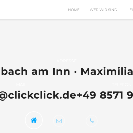
HOME
WER WIR SIND
LE
ADRESSE
bach am Inn · Maximilia
MAIL
TELEFON
@clickclick.de
+49 8571 